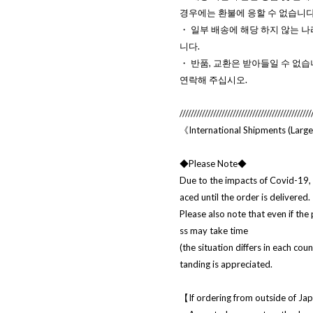
경우에는 환불에 응할 수 없습니다
・ 일부 배송에 해당 하지 않는 나
니다.
・ 반품, 교환은 받아들일 수 없습
연락해 주십시오.
///////////////////////////////////////////////
《International Shipments (Larg
◆Please Note◆
Due to the impacts of Covid-19, 
aced until the order is delivered.
Please also note that even if the
ss may take time
(the situation differs in each cou
tanding is appreciated.
【If ordering from outside of J