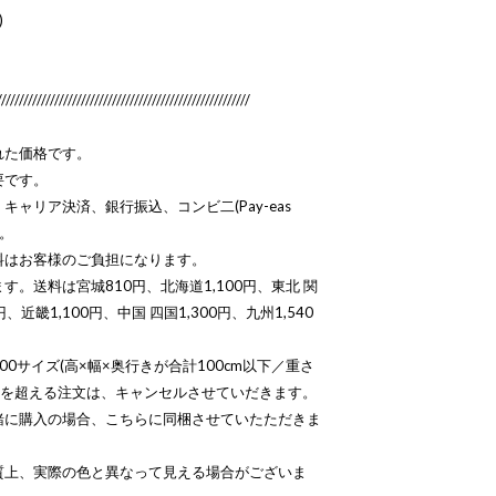
)
/////////////////////////////////////////////////////////
れた価格です。
要です。
ャリア決済、銀行振込、コンビ二(Pay-eas
す。
料はお客様のご負担になります。
。送料は宮城810円、北海道1,100円、東北 関
、近畿1,100円、中国 四国1,300円、九州1,540
0サイズ(高×幅×奥行きが合計100cm以下／重さ
容量を超える注文は、キャンセルさせていだきます。
緒に購入の場合、こちらに同梱させていたただきま
質上、実際の色と異なって見える場合がございま