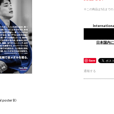
※この商品は5点までの
Internationa
日本国内に
Save
通報する
poster B》