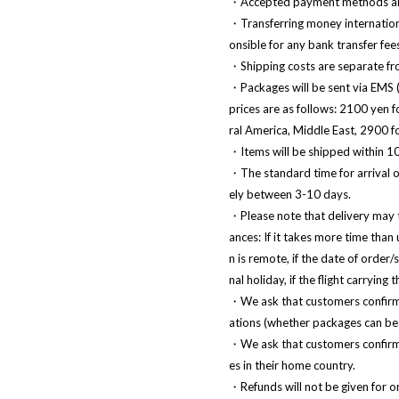
・Accepted payment methods are 
・Transferring money internation
onsible for any bank transfer fee
・Shipping costs are separate fro
・Packages will be sent via EMS (
prices are as follows: 2100 yen 
ral America, Middle East, 2900 f
・Items will be shipped within 10
・The standard time for arrival o
ely between 3-10 days.
・Please note that delivery may 
ances: If it takes more time than 
n is remote, if the date of order
nal holiday, if the flight carrying
・We ask that customers confirm w
ations (whether packages can be 
・We ask that customers confirm t
es in their home country.
・Refunds will not be given for 