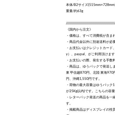
本体/B2サイズ(515mm×728mm
重量/約63g
///////////////////////////////////////////////
《国内から注文》
・価格は、すべて消費税が含ま
・商品代金以外に別途送料が必
・お支払いはクレジットカード、キ
y）、paypal、がご利用頂けま
・お支払いの際、発生する手数
・商品は、ゆうパックで発送します
東 甲信越870円、北陸 東海970円
円、沖縄1,550円です。
・荷物の最大容量はゆうパック10
が25Kg以内)です。こちらの
・レターパック発送の商品を一
す。
・掲載商品はディスプレイの性