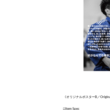
《オリジナルポスターB／Original 
□Item Spec