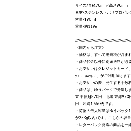
サイズ/直径70mm×高さ90mm
素材/ステンレス・ポリプロピレ
容量/190ｍl
重量/約119g
///////////////////////////////////////////////
《国内から注文》
・価格は、すべて消費税が含ま
・商品代金以外に別途送料が必
・お支払いはクレジットカード、キ
y）、paypal、がご利用頂けま
・お支払いの際、発生する手数
・商品は、ゆうパックで発送します
東 甲信越870円、北陸 東海970円
円、沖縄1,550円です。
・荷物の最大容量はゆうパック10
が25Kg以内)です。こちらの
・レターパック発送の商品を一