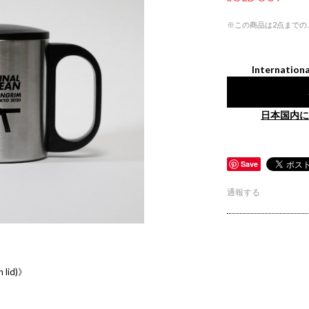
※この商品は2点までの
Internationa
日本国内に
Save
通報する
lid)》