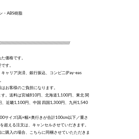
ン・ABS樹脂
/////////////////////////////////////////////////////////
れた価格です。
要です。
ャリア決済、銀行振込、コンビ二(Pay-eas
す。
料はお客様のご負担になります。
。送料は宮城810円、北海道1,100円、東北 関
、近畿1,100円、中国 四国1,300円、九州1,540
0サイズ(高×幅×奥行きが合計100cm以下／重さ
容量を超える注文は、キャンセルさせていだきます。
緒に購入の場合、こちらに同梱させていたただきま