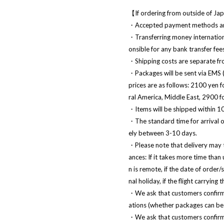
【If ordering from outside of J
・Accepted payment methods are 
・Transferring money internation
onsible for any bank transfer fee
・Shipping costs are separate fro
・Packages will be sent via EMS (
prices are as follows: 2100 yen 
ral America, Middle East, 2900 f
・Items will be shipped within 10
・The standard time for arrival o
ely between 3-10 days.
・Please note that delivery may 
ances: If it takes more time than 
n is remote, if the date of order
nal holiday, if the flight carrying
・We ask that customers confirm w
ations (whether packages can be 
・We ask that customers confirm t