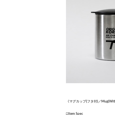
《マグカップ(フタ付)／Mug(With 
□Item Spec