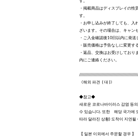
す。
・掲載商品はディスプレイの性
す。
・お申し込みが終了しても、入
ざいます。その場合は、キャン
・ご入金確認後10日以内に発送
・販売価格は予告なしに変更す
・返品、交換はお受けしており
内にご連絡ください。
///////////////////////////////////////////////
《해외 파견 ( 대 )》
◆참고◆
새로운 코로나바이러스 감염 등의
수 있습니다. 또한 해당 국가에
따라 달라진 상황) 도착이 지연될
【 일본 이외에서 주문할 경우 】