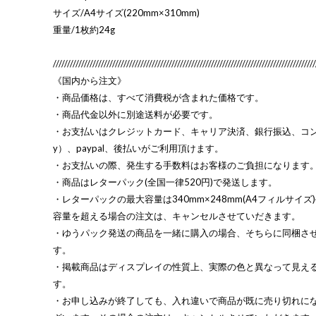
サイズ/A4サイズ(220mm×310mm)
重量/1枚約24g
/////////////////////////////////////////////////////////////////////////////////////////////
《国内から注文》
・商品価格は、すべて消費税が含まれた価格です。
・商品代金以外に別途送料が必要です。
・お支払いはクレジットカード、キャリア決済、銀行振込、コンビ二(
y）、paypal、後払いがご利用頂けます。
・お支払いの際、発生する手数料はお客様のご負担になります
・商品はレターパック(全国一律520円)で発送します。
・レターパックの最大容量は340mm×248mm(A4フィルサイズ
容量を超える場合の注文は、キャンセルさせていだきます。
・ゆうパック発送の商品を一緒に購入の場合、そちらに同梱さ
す。
・掲載商品はディスプレイの性質上、実際の色と異なって見え
す。
・お申し込みが終了しても、入れ違いで商品が既に売り切れに