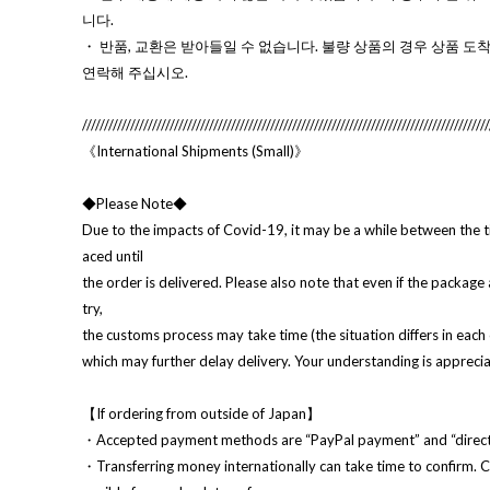
니다.
・ 반품, 교환은 받아들일 수 없습니다. 불량 상품의 경우 상품 도착
연락해 주십시오.
/////////////////////////////////////////////////////////////////////////////////////////////
《International Shipments (Small)》
◆Please Note◆
Due to the impacts of Covid-19, it may be a while between the t
aced until
the order is delivered. Please also note that even if the package 
try,
the customs process may take time (the situation differs in each 
which may further delay delivery. Your understanding is appreci
【If ordering from outside of Japan】
・Accepted payment methods are “PayPal payment” and “direct 
・Transferring money internationally can take time to confirm. 